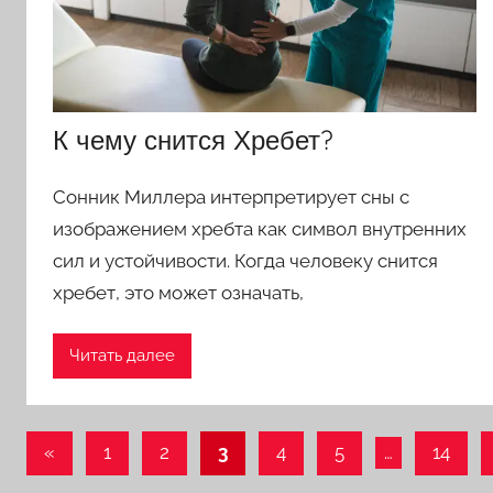
К чему снится Хребет?
Сонник Миллера интерпретирует сны с
изображением хребта как символ внутренних
сил и устойчивости. Когда человеку снится
хребет, это может означать,
Читать далее
Пагинация
Предыдущие
«
1
2
3
4
5
…
14
записи
записей