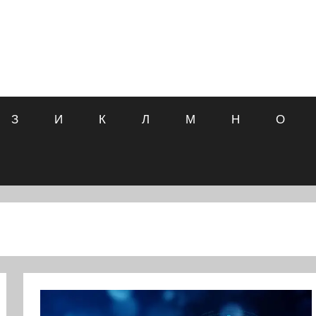
З
И
К
Л
М
Н
О