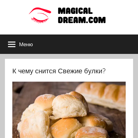
Перейти
к
содержимому
Толкования
Меню
снов
по
К чему снится Свежие булки?
сонникам:
Миллера,
Ванги,
Фрейда,