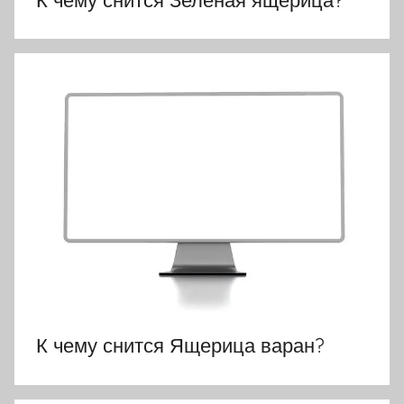
К чему снится Ящерица варан?