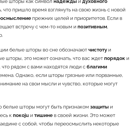
лые шторы как символ
надежды
и
духовного
, что пришло время взглянуть на свою жизнь с новой
еосмысление
прежних целей и приоритетов. Если в
ещает встречу с чем-то новым и
позитивным
,
ю.
ции белые шторы во сне обозначают
чистоту
и
ые шторы, это может означать, что вас ждет
порядок
и
, что рядом с вами находятся люди с
благими
ремена. Однако, если шторы грязные или порванные,
 внимание на свои мысли и чувство, которые могут
то белые шторы могут быть признаком
защиты
и
тесь к
покоju
и
тишине
в своей жизни. Это может
наедине с собой, чтобы переосмыслить некоторые