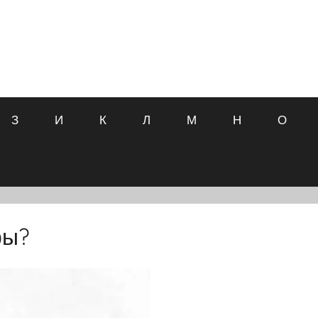
З
И
К
Л
М
Н
О
ры?