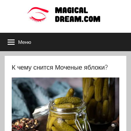
Перейти
к
содержимому
Толкования
Меню
снов
по
К чему снится Моченые яблоки?
сонникам:
Миллера,
Ванги,
Фрейда,