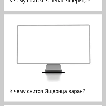
К чему снится Зеленая ящерица?
К чему снится Ящерица варан?