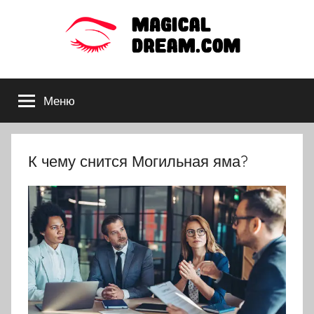
Перейти
к
содержимому
Толкования
Меню
снов
по
К чему снится Могильная яма?
сонникам:
Миллера,
Ванги,
Фрейда,