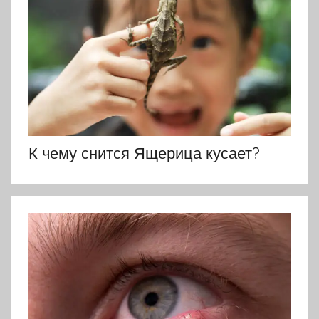
К чему снится Ящерица кусает?