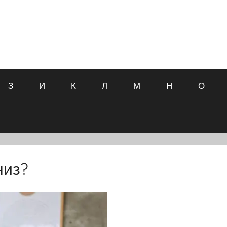
З
И
К
Л
М
Н
О
низ?